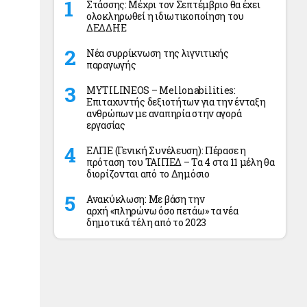
Στάσσης: Μέχρι τον Σεπτέμβριο θα έχει
ολοκληρωθεί η ιδιωτικοποίηση του
ΔΕΔΔΗΕ
Νέα συρρίκνωση της λιγνιτικής
παραγωγής
MYTILINEOS – Mellonabilities:
Επιταχυντής δεξιοτήτων για την ένταξη
ανθρώπων με αναπηρία στην αγορά
εργασίας
ΕΛΠΕ (Γενική Συνέλευση): Πέρασε η
πρόταση του ΤΑΙΠΕΔ – Τα 4 στα 11 μέλη θα
διορίζονται από το Δημόσιο
Ανακύκλωση: Με βάση την
αρχή «πληρώνω όσο πετάω» τα νέα
δημοτικά τέλη από το 2023