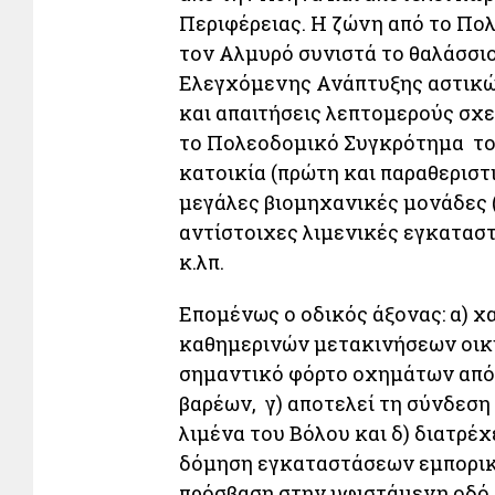
Περιφέρειας. Η ζώνη από το Πο
τον Αλμυρό συνιστά το θαλάσσι
Ελεγχόμενης Ανάπτυξης αστικώ
και απαιτήσεις λεπτομερούς σχε
το Πολεοδομικό Συγκρότημα του
κατοικία (πρώτη και παραθεριστι
μεγάλες βιομηχανικές μονάδες 
αντίστοιχες λιμενικές εγκαταστ
κ.λπ.
Επομένως ο οδικός άξονας: α) χ
καθημερινών μετακινήσεων οικι
σημαντικό φόρτο οχημάτων από 
βαρέων, γ) αποτελεί τη σύνδεση
λιμένα του Βόλου και δ) διατρέχ
δόμηση εγκαταστάσεων εμπορικ
πρόσβαση στην υφιστάμενη οδό 