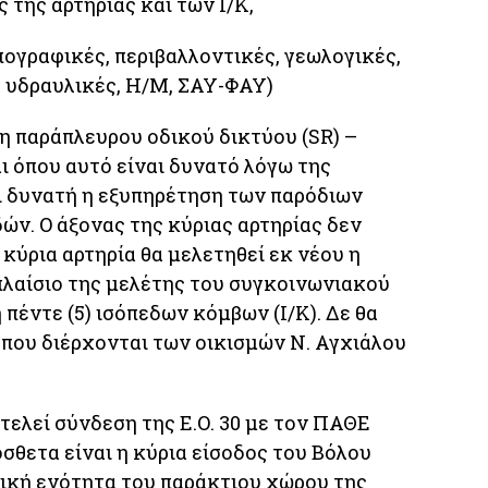
 της αρτηρίας και των Ι/Κ,
πογραφικές, περιβαλλοντικές, γεωλογικές,
, υδραυλικές, Η/Μ, ΣΑΥ-ΦΑΥ)
τη παράπλευρου οδικού δικτύου (SR) –
αι όπου αυτό είναι δυνατό λόγω της
ι δυνατή η εξυπηρέτηση των παρόδιων
ών. Ο άξονας της κύριας αρτηρίας δεν
 κύρια αρτηρία θα μελετηθεί εκ νέου η
πλαίσιο της μελέτης του συγκοινωνιακού
 πέντε (5) ισόπεδων κόμβων (Ι/Κ). Δε θα
 που διέρχονται των οικισμών Ν. Αγχιάλου
τελεί σύνδεση της Ε.Ο. 30 με τον ΠΑΘΕ
θετα είναι η κύρια είσοδος του Βόλου
ρική ενότητα του παράκτιου χώρου της