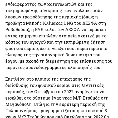
ενδιαφέροντος των καταναλωτών και της
τεκμηριωμένης σύγκρισης των εναλλακτικών
λύσεων τροφοδότησης της περιοχής (όπως η
προβλήτα Μικρής Κλίμακας LNG του ΔΕΣΦΑ στη
Ρεβυθούσα), η ΡΑΕ καλεί τον ΔΕΣΦΑ να παράσχει
εντός τριμήνου επιπλέον στοιχεία σχετικά με το
κόστος του αγωγού και την εκτιμώμενη ζήτηση
φυσικού αερίου, ώστε να εξετάσει περαιτέρω από
πλευράς της την οικονομική βιωσιμότητα του
έργου, με σκοπό τη διερεύνηση της επίσπευσης του
παρόντος χρονοδιαγράμματος υλοποίησής του.
Επιπλέον, στο πλαίσιο της επέκτασης της
διείσδυσης του φυσικού αερίου στις λιγνιτικές
περιοχές, τον Οκτώβριο του 2022 αναμένεται να
εισέλθει στο σύστημα ένας νέος Μ/Ρ Σταθμός στη
Μεγαλόπολη, ενώ για την ευρύτερη περιοχή της
Πελοποννήσου, προγραμματίζεται η κατασκευή 3
νέων Μ/Ρ Σταθμών που από Οκτώβριο του 2022 θα