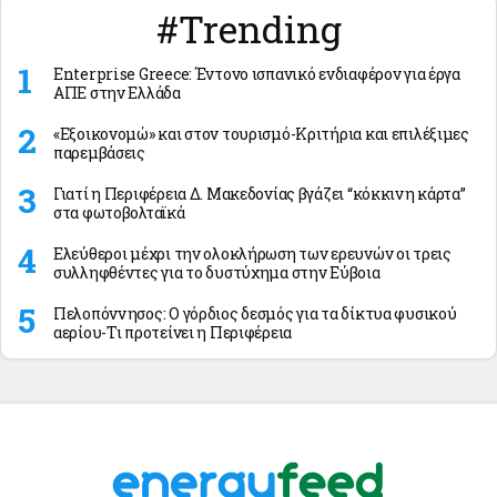
#Trending
Enterprise Greece: Έντονο ισπανικό ενδιαφέρον για έργα
ΑΠΕ στην Ελλάδα
«Εξοικονομώ» και στον τουρισμό-Κριτήρια και επιλέξιμες
παρεμβάσεις
Γιατί η Περιφέρεια Δ. Μακεδονίας βγάζει “κόκκινη κάρτα”
στα φωτοβολταϊκά
Ελεύθεροι μέχρι την ολοκλήρωση των ερευνών οι τρεις
συλληφθέντες για το δυστύχημα στην Εύβοια
Πελοπόννησος: Ο γόρδιος δεσμός για τα δίκτυα φυσικού
αερίου-Τι προτείνει η Περιφέρεια