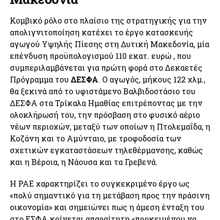
Κομβικό ρόλο στο πλαίσιο της στρατηγικής για την
απολιγνιτοποίηση κατέχει το έργο κατασκευής
αγωγού Υψηλής Πίεσης στη Δυτική Μακεδονία, μία
επένδυση προϋπολογισμού 110 εκατ. ευρώ , που
συμπεριλαμβάνεται για πρώτη φορά στο Δεκαετές
Πρόγραμμα του
ΔΕΣΦΑ
. Ο αγωγός, μήκους 122 χλμ.,
θα ξεκινά από το υφιστάμενο Βαλβιδοστάσιο του
ΔΕΣΦΑ στα Τρίκαλα Ημαθίας επιτρέποντας με την
ολοκλήρωσή του, την πρόσβαση στο φυσικό αέριο
νέων περιοχών, μεταξύ των οποίων η Πτολεμαΐδα, η
Κοζάνη και το Αμύνταιο, με τροφοδοσία των
σχετικών εγκαταστάσεων τηλεθέρμανσης, καθώς
και η Βέροια, η Νάουσα και τα Γρεβενά.
Η ΡΑΕ χαρακτηρίζει το συγκεκριμένο έργο ως
«πολύ σημαντικό για τη μετάβαση προς την πράσινη
οικονομία» και σημειώνει πως η άμεση ένταξη του
στο ΕΣΦΑ κρίνεται απαραίτητη «προκειμένου να