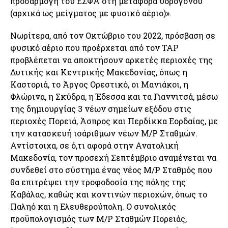
προσαρμογή του ΕΣΦΑ στη μεταφορά υδρογόνου
(αρχικά ως μείγματος με φυσικό αέριο)».
Νωρίτερα, από τον Οκτώβριο του 2022, πρόσβαση σε
φυσικό αέριο που προέρχεται από τον TAP
προβλέπεται να αποκτήσουν αρκετές περιοχές της
Δυτικής και Κεντρικής Μακεδονίας, όπως η
Καστοριά, το Άργος Ορεστικό, οι Μανιάκοι, η
Φλώρινα, η Σκύδρα, η Έδεσσα και τα Γιαννιτσά, μέσω
της δημιουργίας 3 νέων σημείων εξόδου στις
περιοχές Πορειά, Άσπρος και Περδίκκα Εορδαίας, με
την κατασκευή ισάριθμων νέων Μ/Ρ Σταθμών.
Αντίστοιχα, σε ό,τι αφορά στην Ανατολική
Μακεδονία, τον προσεχή Σεπτέμβριο αναμένεται να
συνδεθεί στο σύστημα ένας νέος Μ/Ρ Σταθμός που
θα επιτρέψει την τροφοδοσία της πόλης της
Καβάλας, καθώς και κοντινών περιοχών, όπως το
Παληό και η Ελευθερούπολη. Ο συνολικός
προϋπολογισμός των Μ/Ρ Σταθμών Πορειάς,