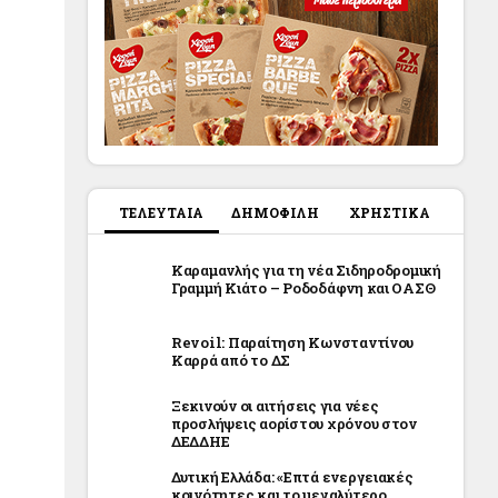
ΤΕΛΕΥΤΑΙΑ
ΔΗΜΟΦΙΛΗ
ΧΡΗΣΤΙΚΑ
Καραμανλής για τη νέα Σιδηροδρομική
Γραμμή Κιάτο – Ροδοδάφνη και ΟΑΣΘ
Revoil: Παραίτηση Κωνσταντίνου
Καρρά από το ΔΣ
Ξεκινούν οι αιτήσεις για νέες
προσλήψεις αορίστου χρόνου στον
ΔΕΔΔΗΕ
Δυτική Ελλάδα: «Επτά ενεργειακές
κοινότητες και το μεγαλύτερο