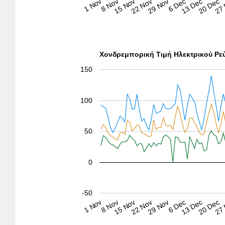
27
6 Dec
15 Nov
20 Dec
29 Nov
8 Nov
13 Dec
22 Nov
1 Nov
Χονδρεμπορική Τιμή Ηλεκτρικού Ρε
150
100
50
0
-50
27
6 Dec
15 Nov
20 Dec
29 Nov
8 Nov
13 Dec
22 Nov
1 Nov