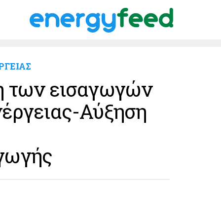
ΡΓΕΙΑΣ
η των εισαγωγών
νέργειας-Αύξηση
γωγής