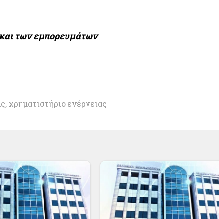
ν και των εμπορευμάτων
άς
,
χρηματιστήριο ενέργειας