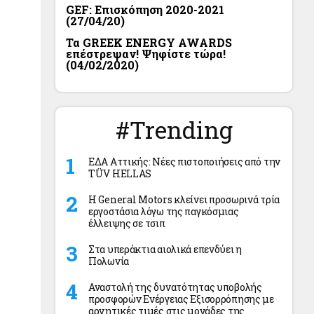
GEF: Επισκόπηση 2020-2021
(27/04/20)
Τα GREEK ENERGY AWARDS
επέστρεψαν! Ψηφίστε τώρα!
(04/02/2020)
#Trending
ΕΔΑ Αττικής: Νέες πιστοποιήσεις από την
TÜV HELLAS
Η General Motors κλείνει προσωρινά τρία
εργοστάσια λόγω της παγκόσμιας
έλλειψης σε τσιπ
Στα υπεράκτια αιολικά επενδύει η
Πολωνία
Αναστολή της δυνατότητας υποβολής
προσφορών Ενέργειας Εξισορρόπησης με
αρνητικές τιμές στις μονάδες της