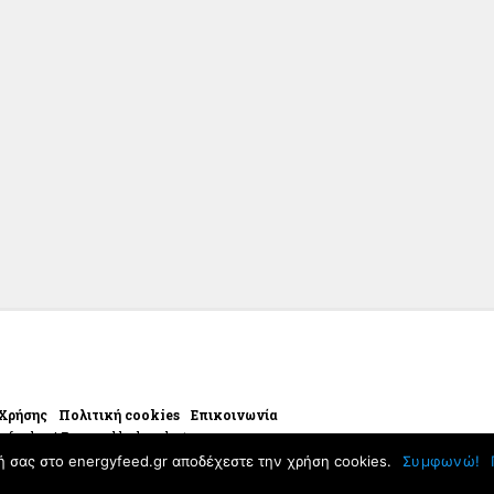
 Χρήσης
Πολιτική cookies
Επικοινωνία
yfeed.gr | Powered by handset.gr
ή σας στο energyfeed.gr αποδέχεστε την χρήση cookies.
Συμφωνώ!