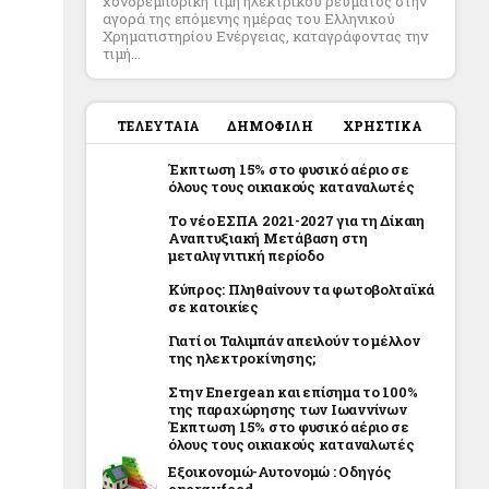
χονδρεμπορική τιμή ηλεκτρικού ρεύματος στην
αγορά της επόμενης ημέρας του Ελληνικού
Χρηματιστηρίου Ενέργειας, καταγράφοντας την
τιμή...
ΤΕΛΕΥΤΑΙΑ
ΔΗΜΟΦΙΛΗ
ΧΡΗΣΤΙΚΑ
Έκπτωση 15% στο φυσικό αέριο σε
όλους τους οικιακούς καταναλωτές
Το νέο ΕΣΠΑ 2021-2027 για τη Δίκαιη
Αναπτυξιακή Μετάβαση στη
μεταλιγνιτική περίοδο
Κύπρος: Πληθαίνουν τα φωτοβολταϊκά
σε κατοικίες
Γιατί οι Ταλιμπάν απειλούν το μέλλον
της ηλεκτροκίνησης;
Στην Energean και επίσημα το 100%
της παραχώρησης των Ιωαννίνων
Έκπτωση 15% στο φυσικό αέριο σε
όλους τους οικιακούς καταναλωτές
Εξοικονομώ-Αυτονομώ : Οδηγός