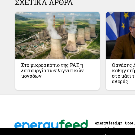
ΣΧΕΤΙΚΑ ΑΡΘΡΑ
Στο μικροσκόπιο της ΡΑΕ η
Θανάσης Δ
λειτουργία των λιγνιτικών
καθηγητής
μονάδων
στο μάτι 
αγοράς
energyfeed.gr
Όροι
Copyright © 2020 energ