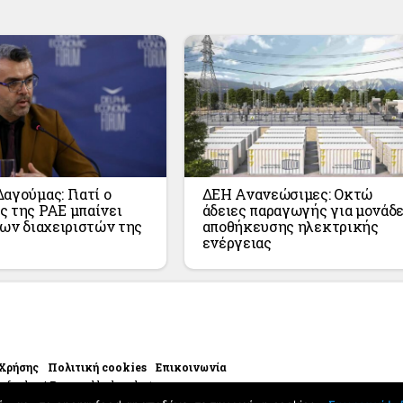
αγούμας: Γιατί ο
ΔΕΗ Ανανεώσιμες: Οκτώ
 της ΡΑΕ μπαίνει
άδειες παραγωγής για μονάδ
των διαχειριστών της
αποθήκευσης ηλεκτρικής
ενέργειας
 Χρήσης
Πολιτική cookies
Επικοινωνία
yfeed.gr | Powered by handset.gr