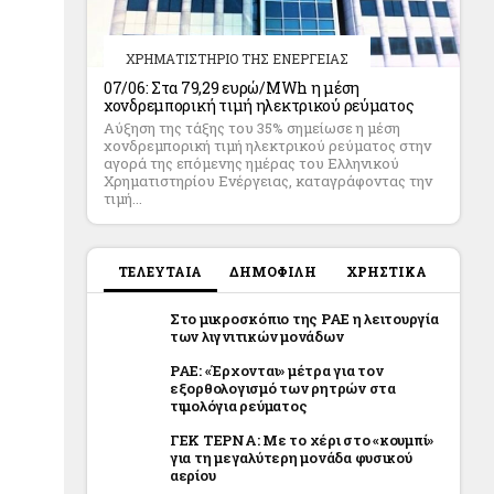
ΧΡΗΜΑΤΙΣΤΗΡΙΟ ΤΗΣ ΕΝΕΡΓΕΙΑΣ
07/06: Στα 79,29 ευρώ/MWh η μέση
χονδρεμπορική τιμή ηλεκτρικού ρεύματος
Αύξηση της τάξης του 35% σημείωσε η μέση
χονδρεμπορική τιμή ηλεκτρικού ρεύματος στην
αγορά της επόμενης ημέρας του Ελληνικού
Χρηματιστηρίου Ενέργειας, καταγράφοντας την
τιμή...
ΤΕΛΕΥΤΑΙΑ
ΔΗΜΟΦΙΛΗ
ΧΡΗΣΤΙΚΑ
Στο μικροσκόπιο της ΡΑΕ η λειτουργία
των λιγνιτικών μονάδων
ΡΑΕ: «Έρχονται» μέτρα για τον
εξορθολογισμό των ρητρών στα
τιμολόγια ρεύματος
ΓΕΚ ΤΕΡΝΑ: Με το χέρι στο «κουμπί»
για τη μεγαλύτερη μονάδα φυσικού
αερίου