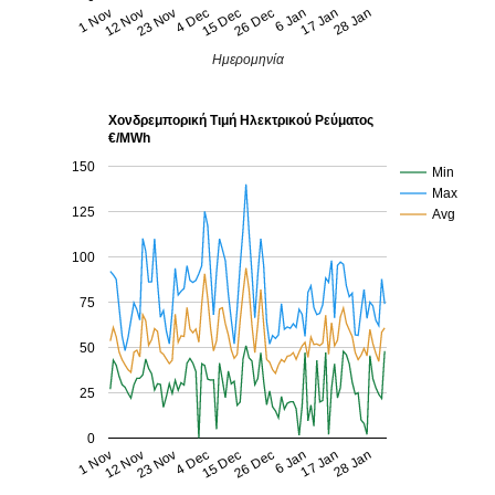
15 Dec
4 Dec
23 Nov
28 Jan
17 Jan
12 Nov
1 Nov
6 Jan
26 Dec
Ημερομηνία
Χονδρεμπορική Τιμή Ηλεκτρικού Ρεύματος
€/MWh
150
Min
Max
125
Avg
100
75
50
25
0
15 Dec
4 Dec
23 Nov
28 Jan
17 Jan
12 Nov
1 Nov
6 Jan
26 Dec