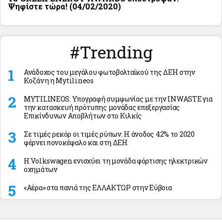
Ψηφίστε τώρα! (04/02/2020)
#Trending
Ανάδοχος του μεγάλου φωτοβολταϊκού της ΔΕΗ στην
Κοζάνη η Mytilineos
MYTILINEOS: Υπογραφή συμφωνίας με την INWASTE για
την κατασκευή πρότυπης μονάδας επεξεργασίας
Επικίνδυνων Αποβλήτων στο Κιλκίς
Σε τιμές ρεκόρ οι τιμές ρύπων. Η άνοδος 42% το 2020
φέρνει πονοκέφαλο και στη ΔΕΗ
Η Volkswagen ενισχύει τη μονάδα φόρτισης ηλεκτρικών
οχημάτων
«Αέρα» στα πανιά της ΕΛΛΑΚΤΩΡ στην Εύβοια