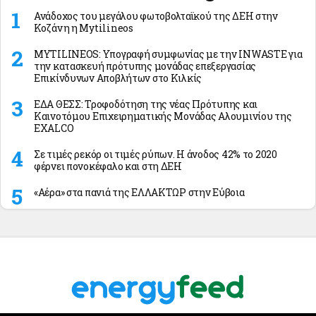
Ανάδοχος του μεγάλου φωτοβολταϊκού της ΔΕΗ στην
Κοζάνη η Mytilineos
MYTILINEOS: Υπογραφή συμφωνίας με την INWASTE για
την κατασκευή πρότυπης μονάδας επεξεργασίας
Επικίνδυνων Αποβλήτων στο Κιλκίς
ΕΔΑ ΘΕΣΣ: Τροφοδότηση της νέας Πρότυπης και
Καινοτόμου Επιχειρηματικής Μονάδας Αλουμινίου της
EXALCO
Σε τιμές ρεκόρ οι τιμές ρύπων. Η άνοδος 42% το 2020
φέρνει πονοκέφαλο και στη ΔΕΗ
«Αέρα» στα πανιά της ΕΛΛΑΚΤΩΡ στην Εύβοια