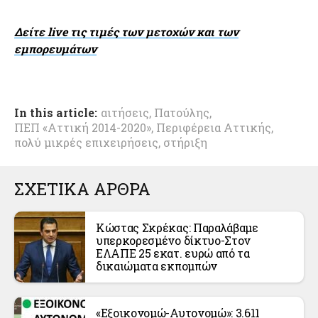
Δείτε live τις τιμές των μετοχών και των
εμπορευμάτων
In this article:
αιτήσεις
,
Πατούλης
,
ΠΕΠ «Αττική 2014-2020»
,
Περιφέρεια Αττικής
,
πολύ μικρές επιχειρήσεις
,
στήριξη
ΣΧΕΤΙΚΑ ΑΡΘΡΑ
Κώστας Σκρέκας: Παραλάβαμε
υπερκορεσμένο δίκτυο-Στον
ΕΛΑΠΕ 25 εκατ. ευρώ από τα
δικαιώματα εκπομπών
«Εξοικονομώ-Αυτονομώ»: 3.611