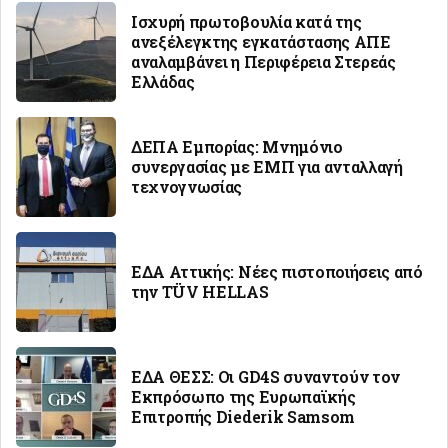
Ισχυρή πρωτοβουλία κατά της
ανεξέλεγκτης εγκατάστασης ΑΠΕ
αναλαμβάνει η Περιφέρεια Στερεάς
Ελλάδας
ΔΕΠΑ Εμπορίας: Μνημόνιο
συνεργασίας με ΕΜΠ για ανταλλαγή
τεχνογνωσίας
ΕΔΑ Αττικής: Νέες πιστοποιήσεις από
την TÜV HELLAS
ΕΔΑ ΘΕΣΣ: Οι GD4S συναντoύν τον
Εκπρόσωπο της Ευρωπαϊκής
Επιτροπής Diederik Samsom