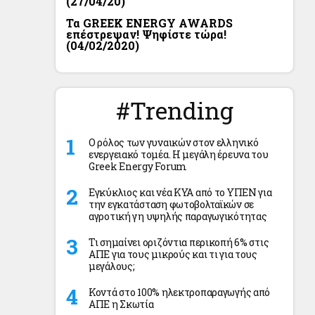
(27/04/20)
Τα GREEK ENERGY AWARDS
επέστρεψαν! Ψηφίστε τώρα!
(04/02/2020)
#Trending
Ο ρόλος των γυναικών στον ελληνικό
ενεργειακό τομέα. Η μεγάλη έρευνα του
Greek Energy Forum
Εγκύκλιος και νέα ΚΥΑ από το ΥΠΕΝ για
την εγκατάσταση φωτοβολταϊκών σε
αγροτική γη υψηλής παραγωγικότητας
Τι σημαίνει οριζόντια περικοπή 6% στις
ΑΠΕ για τους μικρούς και τι για τους
μεγάλους;
Κοντά στο 100% ηλεκτροπαραγωγής από
ΑΠΕ η Σκωτία