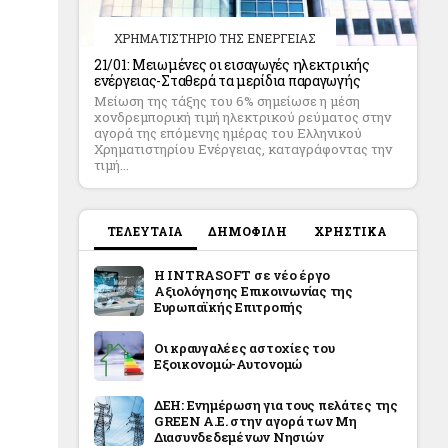
ΧΡΗΜΑΤΙΣΤΗΡΙΟ ΤΗΣ ΕΝΕΡΓΕΙΑΣ
21/01: Μειωμένες οι εισαγωγές ηλεκτρικής
ενέργειας-Σταθερά τα μερίδια παραγωγής
Μείωση της τάξης του 6% σημείωσε η μέση
χονδρεμπορική τιμή ηλεκτρικού ρεύματος στην
αγορά της επόμενης ημέρας του Ελληνικού
Χρηματιστηρίου Ενέργειας, καταγράφοντας την
τιμή...
ΤΕΛΕΥΤΑΙΑ
ΔΗΜΟΦΙΛΗ
ΧΡΗΣΤΙΚΑ
Η INTRASOFT σε νέο έργο
Αξιολόγησης Επικοινωνίας της
Ευρωπαϊκής Επιτροπής
Οι κραυγαλέες αστοχίες του
Εξοικονομώ-Αυτονομώ
ΔΕΗ: Ενημέρωση για τους πελάτες της
GREEN A.E. στην αγορά των Μη
Διασυνδεδεμένων Νησιών